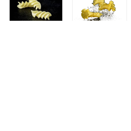
Altoni Fusilloni all'uovo 1kg
Altoni Girolle all'uovo 1kg
ALT22
ALT166
Voorraad: 37
Voorraad: 1